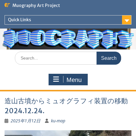
Skip
Muography Art Project
to
content
Quick Links
Search
for:
Menu
造山古墳からミュオグラフィ装置の移動
2024.12.24.
2025年1月12日
ku-map