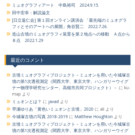
ミュオグラフィアート 中島裕司 2024.9.15.
田中宏幸：解説論文
[日立返仁会] 第１回オンライン講演会 「最先端のミュオグラ
フィとそのアートへの展開」角谷賢二 2022.7.26.
造山古墳のミュオグラフィ装置を第２地点への移動 Ａ点から
Ｂ点 2022.1.29
最近のコメント
古墳ミュオグラフィプロジェクト－ミュオンを用いた今城塚古
墳の第1次透視測定（関西大学、東京大学、ハンガリーウイグ
ナー物理学研究センター、高槻市共同プロジェクト）－
に
ku-
map
より
ミュオンとは？
に
javad
より
早瀬ゆりあ「黄色いミュオンと古墳」2020
に
ali
より
今城塚古墳の写真 2018-2019
に
Matthew Houghton
より
古墳ミュオグラフィプロジェクト－ミュオンを用いた今城塚古
墳の第1次透視測定（関西大学、東京大学、ハンガリーウイグ