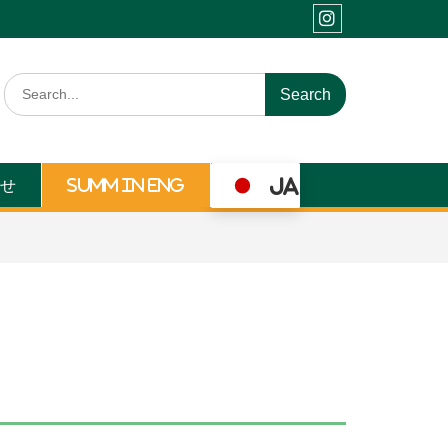
Instagram
Search
for:
JA
せ
SUMM in ENG