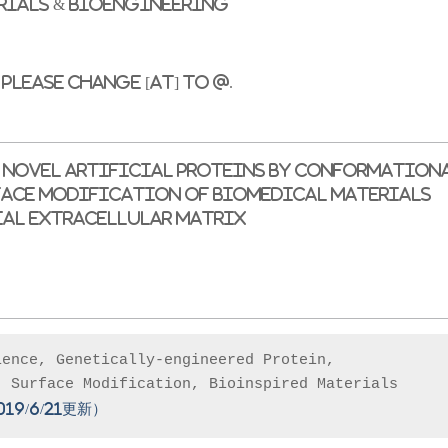
rials & Bioengineering
 Please change [at] to @.
 novel artificial proteins by conformation
face modification of biomedical materials
ial extracellular matrix
ence, Genetically-engineered Protein, 

9/6/21更新）