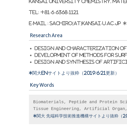
Kansai University Chemistry, Mate
Tel: +81-6-6368-1121
E-mail : sachiro[at]kansai-u.ac.jp *
Research Area
Design and characterization of
Development of methods for sur
Design and synthesis of artific
*関大enサイトより抜粋（2019/6/21更新）
Key Words
Biomaterials, Peptide and Protein Sci
*関大 先端科学技術推進機構サイトより抜粋（201