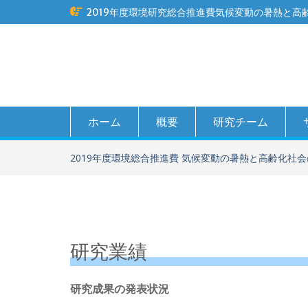
Skip
2019年度環境研究総合推進費気候変動の暑熱と
to
content
ホーム
概要
研究チーム
2019年度環境総合推進費 気候変動の暑熱と高齢化社会
研究業績
研究成果の発表状況