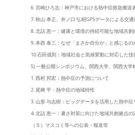
6. 宮崎ひろ志：神戸市における熱中症救急搬
7. 秋山 孝正、井ノ口 弘昭GPSデータによる
8. 北詰 恵一：健康と環境の持続可能な地域共
9. 本西 泰三：なぜ「まさか自分が」と感じるの
10.石田成則：地域社会と気候変動に対応した技
5) 一般公開シンポジウム、関西大学、関西大学梅田キャ
1. 西村 邦宏：熱中症の予測について
2. 尾﨑 平：熱中症の地域特性
3. 山形 与志樹：ビッグデータを活用した熱中
4. 北詰 恵一：暑さ対策に向けた地域共創拠点の
（５）マスコミ等への公表・報道等