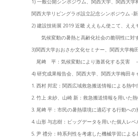
1) 一般公開シンポジウム、関西大学、関西大学梅田キャ
関西大学リビングラボ設立記念シンポジウム -
2) 建設技術展 2019 近畿 ええもん使こて、え
気候変動の暑熱と高齢化社会の脆弱性に対する健
3)関西大学おおさか文化セミナー、関西大学梅田キャンパ
尾﨑 平：気候変動により激甚化する災害 －
4) 研究成果報告会、関西大学、関西大学梅田キャンパス
1. 西村 邦宏：関西広域救急搬送情報による熱中
2. 竹上 未紗、山崎 新：救急搬送情報を用いた
3. 尾﨑 平：市民の暑熱環境に適応する行動へ
4. 山形 与志樹：ビッグデータを用いた個人レ
5. 尹 禮分：時系列性を考慮した機械学習によ