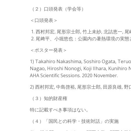
（２）口頭発表（学会等）
＜口頭発表＞
西村邦宏, 尾形宗士郎, 竹上未紗, 北詰恵一, 
尾﨑平、小堀悠也：公園内の暑熱環境の実態と推
＜ポスター発表＞
1) Takahiro Nakashima, Soshiro Ogata, Teruo
Nagao, Hiroshi Nonogi, Koji IIhara, Kunihiro
AHA Scientific Sessions. 2020 November.
2) 西村邦宏, 中島啓裕, 尾形宗士郎, 田原良雄,
（３）知的財産権
特に記載すべき事項はない。
（４）「国民との科学・技術対話」の実施