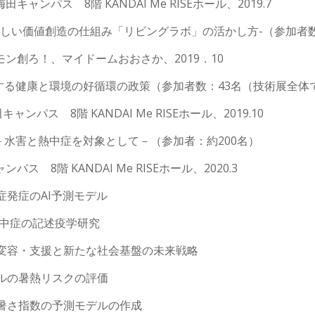
ンパス 8階 KANDAI Me RISEホール、2019.7
新しい価値創造の仕組み「リビングラボ」の活かし方-（参加者数
えモン創ろ！、マイドームおおさか、2019．10
康と環境の好循環の政策（参加者数：43名（技術展全体では，
ス 8階 KANDAI Me RISEホール、2019.10
水害と熱中症を対象として－（参加者：約200名）
 8階 KANDAI Me RISEホール、2020.3
症発症のAI予測モデル
熱中症の記述疫学研究
の変容・支援と新たな社会基盤の未来戦略
ベルの暑熱リスクの評価
る暑さ指数の予測モデルの作成