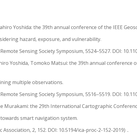
iro Yoshida: the 39th annual conference of the IEEE Geosc
idering hazard, exposure, and vulnerability.
d Remote Sensing Society Symposium, 5524–5527. DOI: 10.1
iro Yoshida, Tomoko Matsui: the 39th annual conference o
ning multiple observations.
d Remote Sensing Society Symposium, 5516–5519. DOI: 10.1
e Murakami: the 29th International Cartographic Conferenc
S towards smart navigation system.
c Association, 2, 152. DOI: 10.5194/ica-proc-2-152-2019)．