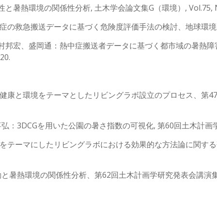
の関係性分析, 土木学会論文集G（環境）, Vol.75, No.6, pp.I
の救急搬送データに基づく危険度評価手法の検討、地球環境研究論
、西村邦宏、盛岡通：熱中症搬送者データに基づく都市域の暑熱
0.
健康と環境をテーマとしたリビングラボ設立のプロセス、第47回
 安室 喜弘：3DCGを用いた公園の暑さ指数の可視化, 第60回土木計画
をテーマにしたリビングラボにおける効果的な方法論に関する
暑熱環境の関係性分析、第62回土木計画学研究発表会講演集、CD