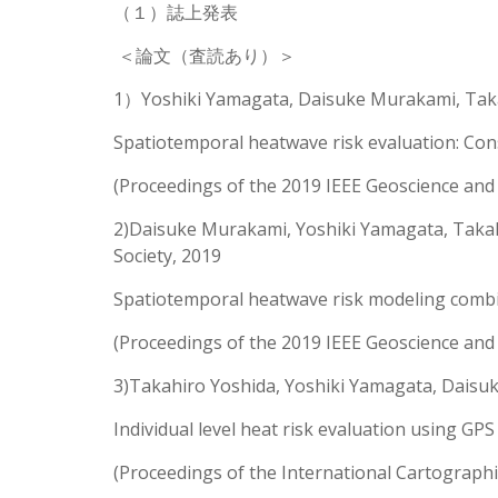
（１）誌上発表
＜論文（査読あり）＞
1）Yoshiki Yamagata, Daisuke Murakami, Takah
Spatiotemporal heatwave risk evaluation: Cons
(Proceedings of the 2019 IEEE Geoscience an
2)Daisuke Murakami, Yoshiki Yamagata, Takah
Society, 2019
Spatiotemporal heatwave risk modeling combi
(Proceedings of the 2019 IEEE Geoscience an
3)Takahiro Yoshida, Yoshiki Yamagata, Daisuk
Individual level heat risk evaluation using GP
(Proceedings of the International Cartographi