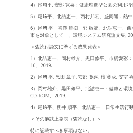
4）尾﨑平, 安部 寛喜：健康増進型公園の利用特性と暑熱環境
5）尾﨑平、北詰恵一、西村邦宏、盛岡通：熱中症
6）尾﨑 平、沓澤 篤樹、郭 敏娜、北詰恵一
市を対象としてー、環境システム研究論文集, 202
＜査読付論文に準ずる成果発表＞
1）北詰恵一、岡村雄介、黒田修平、市橋愛彩：
16、2019.
2）尾﨑 平, 黒田 章子, 安部 寛喜, 檀 寛成,
3）岡村雄介、黒田修平、北詰恵一：健康と環境
CD-ROM、2019.
4）尾﨑平、櫻井 順平、北詰恵一：日常生活行動と
＜その他誌上発表（査読なし）＞
特に記載すべき事項はない。