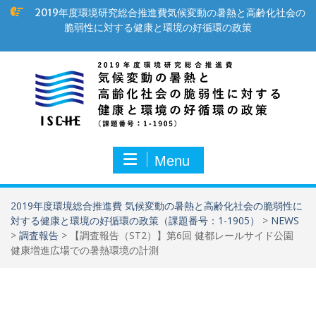
Skip
2019年度環境研究総合推進費気候変動の暑熱と高齢化社会の
to
脆弱性に対する健康と環境の好循環の政策
content
Menu
2019年度環境総合推進費 気候変動の暑熱と高齢化社会の脆弱性に
対する健康と環境の好循環の政策（課題番号：1-1905）
>
NEWS
>
調査報告
>
【調査報告（ST2）】第6回 健都レールサイド公園
健康増進広場での暑熱環境の計測