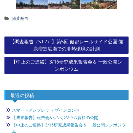
調査報告
投
【調査報告（ST2）】第5回 健都レールサイド公園 健
稿
康増進広場での暑熱環境の計測
ナ
【中止のご連絡】3/16研究成果報告会＆ 一般公開シ
ビ
ンポジウム
ゲ
ー
シ
最近の投稿
ョ
ン
スマートアンブレラ デザインコンペ
【成果報告】報告会&シンポジウム資料の公開
【中止のご連絡】3/16研究成果報告会＆ 一般公開シンポジウ
ム