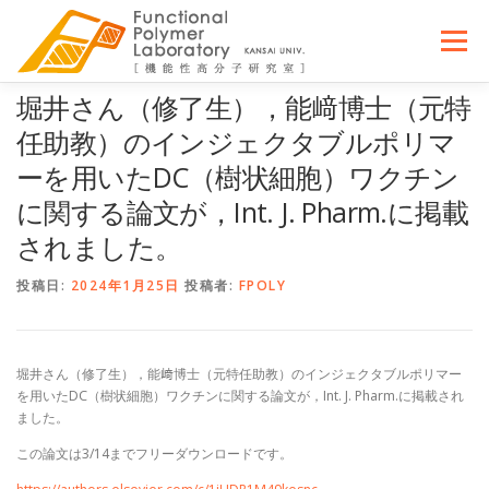
コ
ン
メニュー
テ
ン
ツ
堀井さん（修了生），能﨑博士（元特
へ
研究室紹介
研究テーマ
研究室の人びと
任助教）のインジェクタブルポリマ
ス
キ
ーを用いたDC（樹状細胞）ワクチン
ッ
に関する論文が，Int. J. Pharm.に掲載
プ
発表論文
機器紹介
研究助成
ACCESS
されました。
投稿日:
2024年1月25日
投稿者:
FPOLY
< ENGLISH
堀井さん（修了生），能﨑博士（元特任助教）のインジェクタブルポリマー
を用いたDC（樹状細胞）ワクチンに関する論文が，Int. J. Pharm.に掲載され
ました。
この論文は3/14までフリーダウンロードです。