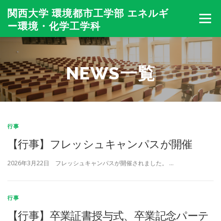
コ
関西大学 環境都市工学部 エネルギ
ン
メニュー
テ
ー環境・化学工学科
ン
ツ
へ
HOME
学科紹介
カリキュラム
教員・研究室
ス
NEWS一覧
キ
ッ
プ
入試・進路
動 画
在校生・卒業生の声
Q&A
N
行事
CONTACT
NEWS一覧
同窓会
【行事】フレッシュキャンパスが開催
E
W
2026年3月22日 フレッシュキャンパスが開催されました。 …
S
行事
一
【行事】卒業証書授与式、卒業記念パーテ