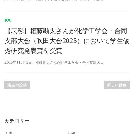
表彰
【表彰】權藤勘太さんが化学工学会・合同
支部大会（吹田大会2025）において学生優
秀研究発表賞を受賞
2025年11月12日 權藤勘太さんが化学工学会・合同支部大 …
投
稿
過去の投稿
新しい投稿
ナ
ビ
ゲ
ー
カテゴリー
シ
ョ
人事
広報