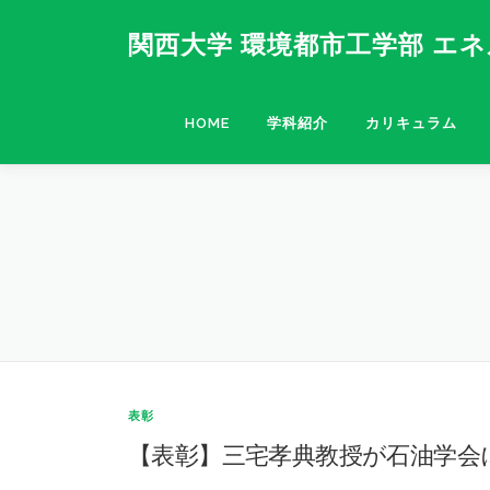
コ
ン
関西大学 環境都市工学部 エ
テ
ン
ツ
HOME
学科紹介
カリキュラム
へ
ス
キ
ッ
プ
表彰
【表彰】三宅孝典教授が石油学会