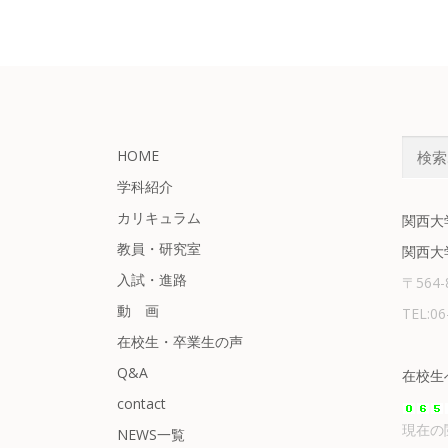
検
HOME
索:
学科紹介
カリキュラム
関西大
教員・研究室
関西大
入試・進路
〒564
動 画
TEL:0
在校生・卒業生の声
Q&A
在校生
contact
現在の
NEWS一覧