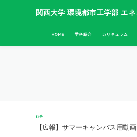
コ
ン
関西大学 環境都市工学部 エ
テ
ン
ツ
HOME
学科紹介
カリキュラム
へ
ス
キ
ッ
プ
行事
【広報】サマーキャンパス用動画