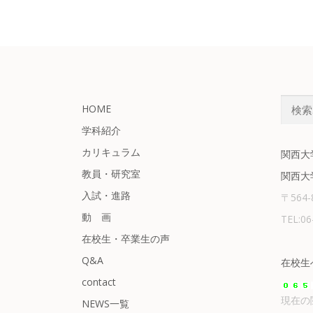
検
HOME
索:
学科紹介
カリキュラム
関西大
教員・研究室
関西大
入試・進路
〒564
動 画
TEL:0
在校生・卒業生の声
Q&A
在校生
contact
現在の
NEWS一覧