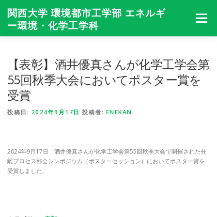
コ
関西大学 環境都市工学部 エネルギ
ン
メニュー
テ
ー環境・化学工学科
ン
ツ
へ
HOME
学科紹介
カリキュラム
教員・研究室
【表彰】酒井優真さんが化学工学会第
ス
キ
55回秋季大会においてポスター賞を
ッ
受賞
プ
入試・進路
動 画
在校生・卒業生の声
Q&A
投稿日:
2024年9月17日
投稿者:
ENEKAN
CONTACT
NEWS一覧
同窓会
2024年9月17日 酒井優真さんが化学工学会第55回秋季大会で開催された分
離プロセス部会シンポジウム（ポスターセッション）においてポスター賞を
受賞しました。