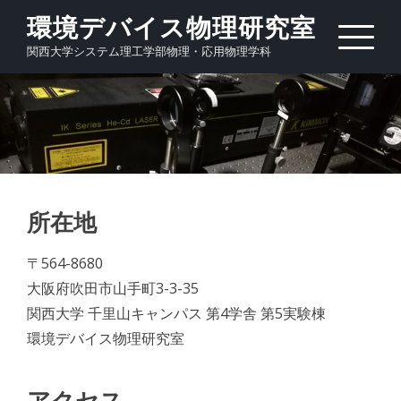
Skip
環境デバイス物理研究室
to
関西大学システム理工学部物理・応用物理学科
content
所在地
〒564-8680
大阪府吹田市山手町3-3-35
関西大学 千里山キャンパス 第4学舎 第5実験棟
環境デバイス物理研究室