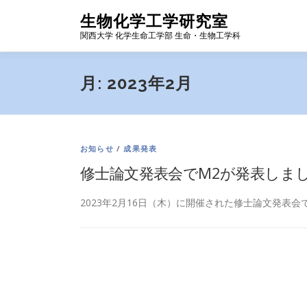
コ
生物化学工学研究室
ン
関西大学 化学生命工学部 生命・生物工学科
テ
ン
ツ
月:
2023年2月
へ
ス
キ
ッ
プ
お知らせ
/
成果発表
修士論文発表会でM2が発表しま
2023年2月16日（木）に開催された修士論文発表会で