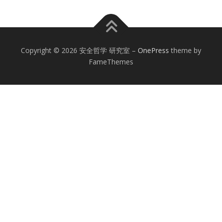
Copyright © 2026 安全哲学 研究室
–
OnePress
theme by
FameThemes