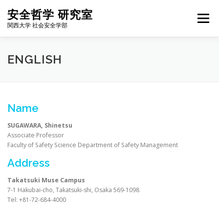
コ
安全哲学 研究室
ン
メニュー
テ
関西大学 社会安全学部
ン
ツ
へ
HOME
NEWS
FOR STUDENTS
MEMBERS
ENGLISH
ス
キ
ッ
プ
WORKS
BLOG
ALUMNI
ACCESS
ENGLISH
Name
SUGAWARA, Shinetsu
Associate Professor
Faculty of Safety Science Department of Safety Management
Address
Takatsuki Muse Campus
7-1 Hakubai-cho, Takatsuki-shi, Osaka 569-1098
Tel: +81-72-684-4000