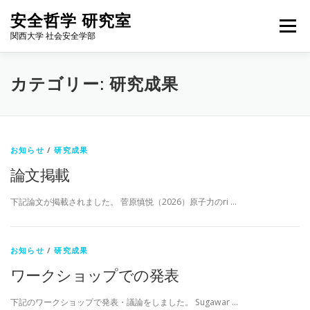
コ
安全哲学 研究室
ン
メニュー
テ
関西大学 社会安全学部
ン
ツ
へ
HOME
NEWS
FOR STUDENTS
MEMBERS
カテゴリー:
研究成果
ス
キ
ッ
プ
WORKS
BLOG
ALUMNI
ACCESS
ENGLISH
お知らせ
/
研究成果
論文掲載
下記論文が掲載されました。 菅原慎悦（2026）原子力のri …
お知らせ
/
研究成果
ワークショップでの発表
下記のワークショップで発表・議論をしました。 Sugawar …