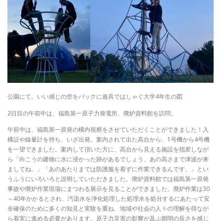
公園にて。いい感じの空をバックに遊具ではしゃぐ大学4年生の図
2日目の午前中は、福島第一原子力発電所、廃炉資料館を訪問。
午前中は、福島第一原発の構内視察をさせていただくことができました！入
構証や線量計を持ち、いざ出発。案内されて出た高台から、1号機から4号機
を一望できました。案内して頂いた方に、高台から見える施設を指差しなが
ら「向こうの建物に水に浸かった跡があるでしょう、あの高さまで津波が来
ましてね。」「あのあたりまでは防護服を着ずに作業できるんです。」とい
うふうにいろいろと説明していただきました。廃炉資料館では福島第一原発
事故や廃炉作業現場にまつわる展示を見ることができました。廃炉作業は30
～40年かかるとされ、汚染水を浄化処理した処理水を処分するにあたって安
全確保のために多くの知見と実験を重ね、地域や社会の人々の理解を得なが
ら着実に進める必要があります。原子力災害の影響が及ぶ期間の長さを感じ