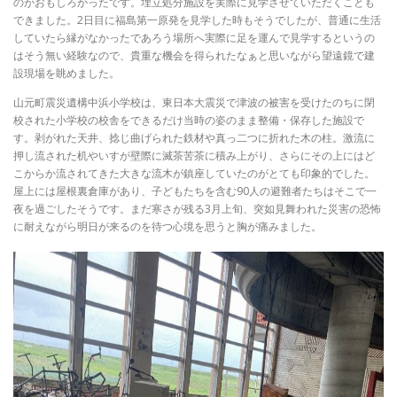
のがおもしろかったです。埋立処分施設を実際に見学させていただくことも
できました。2日目に福島第一原発を見学した時もそうでしたが、普通に生活
していたら縁がなかったであろう場所へ実際に足を運んで見学するというの
はそう無い経験なので、貴重な機会を得られたなぁと思いながら望遠鏡で建
設現場を眺めました。
山元町震災遺構中浜小学校は、東日本大震災で津波の被害を受けたのちに閉
校された小学校の校舎をできるだけ当時の姿のまま整備・保存した施設で
す。剥がれた天井、捻じ曲げられた鉄材や真っ二つに折れた木の柱。激流に
押し流された机やいすが壁際に滅茶苦茶に積み上がり、さらにその上にはど
こからか流されてきた大きな流木が鎮座していたのがとても印象的でした。
屋上には屋根裏倉庫があり、子どもたちを含む90人の避難者たちはそこで一
夜を過ごしたそうです。まだ寒さが残る3月上旬、突如見舞われた災害の恐怖
に耐えながら明日が来るのを待つ心境を思うと胸が痛みました。