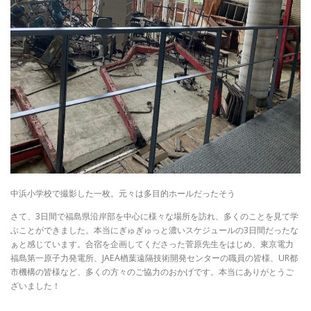
中浜小学校で撮影した一枚。元々は多目的ホールだったそう
さて、3日間で福島県沿岸部を中心に様々な場所を訪れ、多くのことを見て学
ぶことができました。本当にぎゅぎゅっと濃いスケジュールの3日間だったな
ぁと感じています。合宿を企画してくださった菅原先生をはじめ、東京電力
福島第一原子力発電所、JAEA楢葉遠隔技術開発センターの職員の皆様、UR都
市機構の皆様など、多くの方々のご協力のおかげです。本当にありがとうご
ざいました！