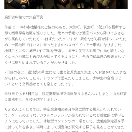
廃炉資料館での集合写真
午後は、UR都市機構様のご協力のもと、大熊町、双葉町、浪江町を横断する
形で福島県各地区を巡りました。元々の予定では適宜バスから降りて歩きな
がら案内していただく……はずだったのですが、残念ながら雨が降っていたた
め、一部地区ではバスに乗ったままのバスガイドツアー形式になりました。
地域ごとに公共施設や住宅地を整備し、原子力災害の影響で住民が誰もいな
くなった地域にも再び人が戻ってくるようにと、全力で福島県の復興まちづ
くりに取り組まれていることがわかりました。
2日目の夜は、宿泊先の和室にゼミ生と菅原先生で集まってお酒をいただきな
がらおしゃべりしたり、トランプで遊んだりしました。大学生の合宿っぽ
い！という空気感がとても楽しかったです。
最終日である3日目は、特定廃棄物埋立情報館りぷるんふくしまと、山元町震
災遺構中浜小学校を訪問しました。
りぷるんふくしまでは、特定廃棄物の処分事業に関する展示が行われてい
て、ゲームのようなデジタルコンテンツが使われているなど感覚的に学べる
ようになっていました。体験型コンテンツの一環として、放射線測定器を手
に持って外を歩き、場所によって測定値が変化する様子を見ることができた