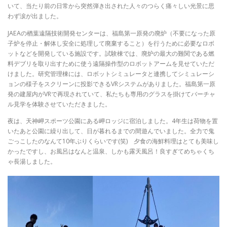
いて、当たり前の日常から突然弾き出された人々のつらく痛々しい光景に思
わず涙が出ました。
JAEAの楢葉遠隔技術開発センターは、福島第一原発の廃炉（不要になった原
子炉を停止・解体し安全に処理して廃棄すること）を行うために必要なロボ
ットなどを開発している施設です。試験棟では、廃炉の最大の難関である燃
料デブリを取り出すために使う遠隔操作型のロボットアームを見せていただ
けました。研究管理棟には、ロボットシミュレータと連携してシミュレーシ
ョンの様子をスクリーンに投影できるVRシステムがありました。福島第一原
発の建屋内がVRで再現されていて、私たちも専用のグラスを掛けてバーチャ
ル見学を体験させていただきました。
夜は、天神岬スポーツ公園にある岬ロッジに宿泊しました。4年生は荷物を置
いたあと公園に繰り出して、日が暮れるまでの間遊んでいました。全力で鬼
ごっこしたのなんて10年ぶりくらいです(笑) 夕食の海鮮料理はとても美味し
かったですし、お風呂はなんと温泉、しかも露天風呂！良すぎてめちゃくち
ゃ長湯しました。