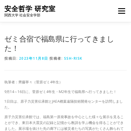
コ
安全哲学 研究室
ン
メニュー
テ
関西大学 社会安全学部
ン
ツ
へ
HOME
NEWS
FOR STUDENTS
MEMBERS
ゼミ合宿で福島県に行ってきまし
ス
キ
た！
ッ
プ
WORKS
BLOG
ALUMNI
ACCESS
ENGLISH
投稿日:
2023年11月8日
投稿者:
SSH-RISK
執筆者：齊藤寧々（菅原ゼミ4年生）
9月14～16日に、菅原ゼミ4年生・M2年生で福島県へ行ってきました！
1日目は、原子力災害伝承館とJAEA楢葉遠隔技術開発センターを訪問しまし
た。
原子力災害伝承館では、福島第一原発事故を中心とした様々な展示を見るこ
とができ、東日本大震災の記録と記憶から教訓を学ぶ機会を得ることができ
ました。展示場を抜けた先の廊下には被災者たちの写真がたくさん飾られて