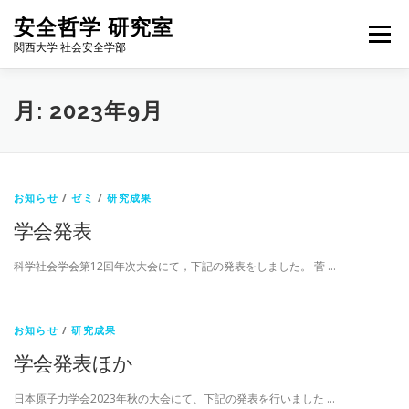
コ
安全哲学 研究室
ン
メニュー
テ
関西大学 社会安全学部
ン
ツ
へ
HOME
NEWS
FOR STUDENTS
MEMBERS
月:
2023年9月
ス
キ
ッ
プ
WORKS
BLOG
ALUMNI
ACCESS
ENGLISH
お知らせ
/
ゼミ
/
研究成果
学会発表
科学社会学会第12回年次大会にて，下記の発表をしました。 菅 …
お知らせ
/
研究成果
学会発表ほか
日本原子力学会2023年秋の大会にて、下記の発表を行いました …