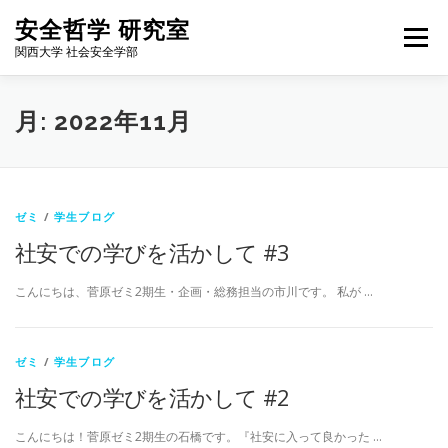
コ
安全哲学 研究室
ン
メニュー
テ
関西大学 社会安全学部
ン
ツ
へ
HOME
NEWS
FOR STUDENTS
MEMBERS
月:
2022年11月
ス
キ
ッ
プ
WORKS
BLOG
ALUMNI
ACCESS
ENGLISH
ゼミ
/
学生ブログ
社安での学びを活かして #3
こんにちは、菅原ゼミ2期生・企画・総務担当の市川です。 私が …
ゼミ
/
学生ブログ
社安での学びを活かして #2
こんにちは！菅原ゼミ2期生の石橋です。『社安に入って良かった …