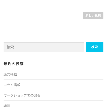
投
稿
新しい投稿
ナ
ビ
ゲ
ー
検
シ
索:
ョ
ン
最近の投稿
論文掲載
コラム掲載
ワークショップでの発表
講演