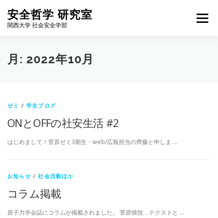
コ
安全哲学 研究室
ン
メニュー
テ
関西大学 社会安全学部
ン
ツ
へ
HOME
NEWS
FOR STUDENTS
MEMBERS
月:
2022年10月
ス
キ
ッ
プ
WORKS
BLOG
ALUMNI
ACCESS
ENGLISH
ゼミ
/
学生ブログ
ONとOFFの社安生活 #2
はじめまして！菅原ゼミ3期生・web/広報担当の齊藤と申しま …
お知らせ
/
社会活動ほか
コラム掲載
原子力学会誌にコラムが掲載されました。 菅原慎悦，テクストと …