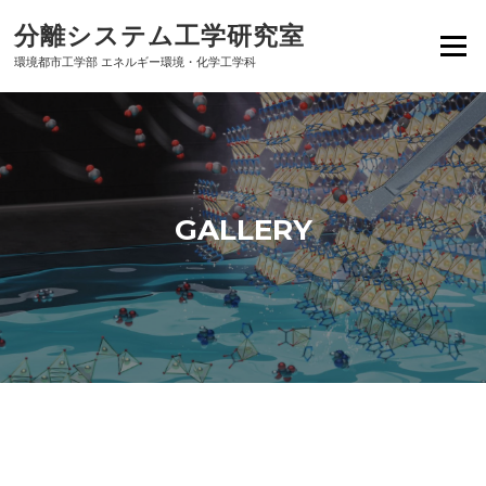
Skip
分離システム工学研究室
to
Menu
content
環境都市工学部 エネルギー環境・化学工学科
GALLERY