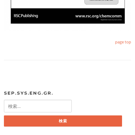
page top
SEP.SYS.ENG.GR.
検
索: