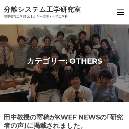
Skip
分離システム工学研究室
to
Menu
content
環境都市工学部 エネルギー環境・化学工学科
カテゴリー:
OTHERS
田中教授の寄稿がKWEF NEWSの｢研究
者の声｣に掲載されました。