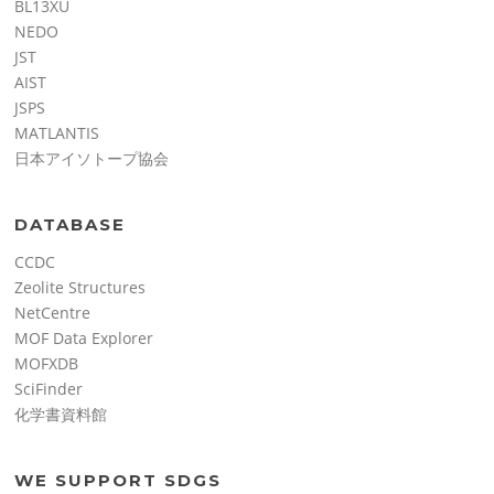
BL13XU
NEDO
JST
AIST
JSPS
MATLANTIS
日本アイソトープ協会
DATABASE
CCDC
Zeolite Structures
NetCentre
MOF Data Explorer
MOFXDB
SciFinder
化学書資料館
WE SUPPORT SDGS