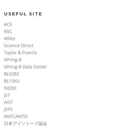
USEFUL SITE
ACS
RSC
Wiley
Science Direct
Taylor & Francis
SPring-8
SPring-8 Data Center
BL02B2
BL13XU
NEDO
JST
AIST
JSPS
MATLANTIS
日本アイソトープ協会