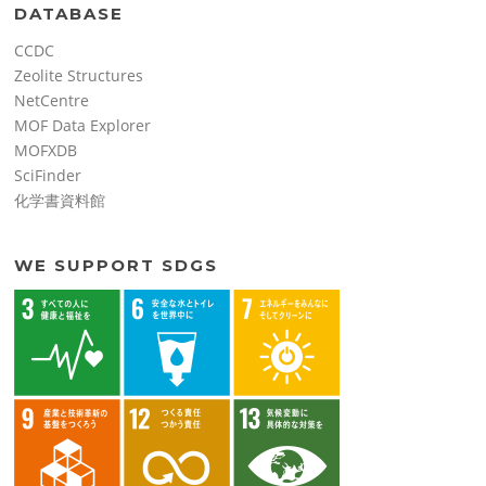
DATABASE
CCDC
Zeolite Structures
NetCentre
MOF Data Explorer
MOFXDB
SciFinder
化学書資料館
WE SUPPORT SDGS