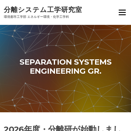
Skip
分離システム工学研究室
to
Menu
content
環境都市工学部 エネルギー環境・化学工学科
SEPARATION SYSTEMS
ENGINEERING GR.
2026年度・分離研が始動しまし