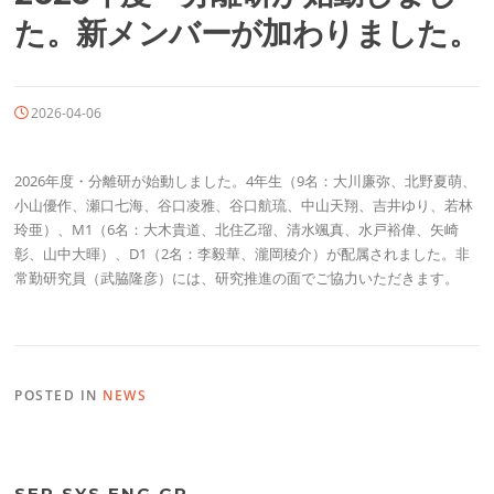
た。新メンバーが加わりました。
2026-04-06
2026年度・分離研が始動しました。4年生（9名：大川廉弥、北野夏萌、
小山優作、瀬口七海、谷口凌雅、谷口航琉、中山天翔、吉井ゆり、若林
玲亜）、M1（6名：大木貴道、北住乙瑠、清水颯真、水戸裕偉、矢崎
彰、山中大暉）、D1（2名：李毅華、瀧岡稜介）が配属されました。非
常勤研究員（武脇隆彦）には、研究推進の面でご協力いただきます。
POSTED IN
NEWS
SEP.SYS.ENG.GR.