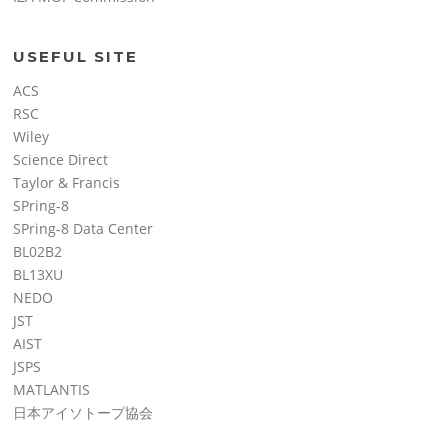
USEFUL SITE
ACS
RSC
Wiley
Science Direct
Taylor & Francis
SPring-8
SPring-8 Data Center
BL02B2
BL13XU
NEDO
JST
AIST
JSPS
MATLANTIS
日本アイソトープ協会