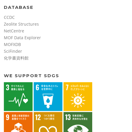
DATABASE
CCDC
Zeolite Structures
NetCentre
MOF Data Explorer
MOFXDB
SciFinder
化学書資料館
WE SUPPORT SDGS