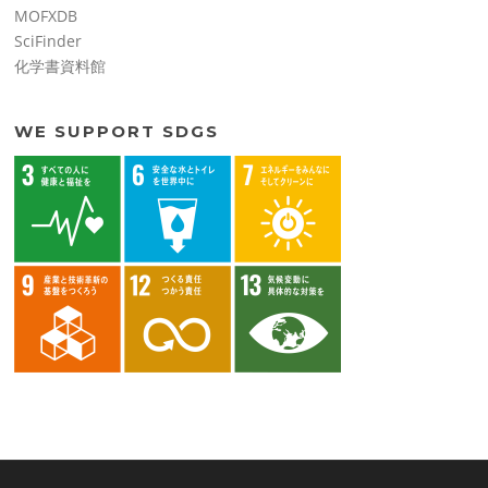
MOFXDB
SciFinder
化学書資料館
WE SUPPORT SDGS