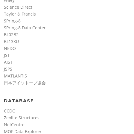
Wiley
Science Direct
Taylor & Francis
SPring-8
SPring-8 Data Center
BL02B2
BL13XU
NEDO
JST
AIST
JSPS
MATLANTIS
日本アイソトープ協会
DATABASE
CCDC
Zeolite Structures
NetCentre
MOF Data Explorer