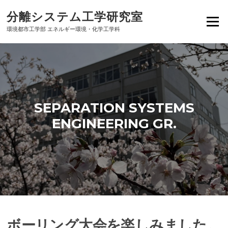
Skip
分離システム工学研究室
to
Menu
content
環境都市工学部 エネルギー環境・化学工学科
SEPARATION SYSTEMS
ENGINEERING GR.
ボーリング大会を楽しみました。