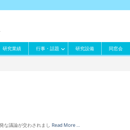
科
研究業績
行事・話題
研究設備
同窓会
表 活発な議論が交わされまし
Read More …