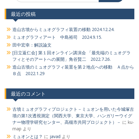
最近の投稿
造山古墳からミュオグラフィ装置の移動 2024.12.24.
ミュオグラフィアート 中島裕司 2024.9.15.
田中宏幸：解説論文
[日立返仁会] 第１回オンライン講演会 「最先端のミュオグラ
フィとそのアートへの展開」角谷賢二 2022.7.26.
造山古墳のミュオグラフィ装置を第２地点への移動 Ａ点から
Ｂ点 2022.1.29
最近のコメント
古墳ミュオグラフィプロジェクト－ミュオンを用いた今城塚古
墳の第1次透視測定（関西大学、東京大学、ハンガリーウイグ
ナー物理学研究センター、高槻市共同プロジェクト）－
に
ku-
map
より
ミュオンとは？
に
javad
より