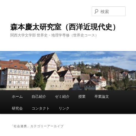
メ
サ
イ
ブ
検
ン
コ
索
コ
ン
森本慶太研究室（西洋近現代史）
ン
テ
関西大学文学部 世界史・地理学専修（世界史コース）
テ
ン
ン
ツ
ツ
へ
へ
移
移
動
動
メ
ホーム
自己紹介
ゼミ紹介
授業
卒業論文
イ
ン
研究会
コンタクト
リンク
メ
ニ
ュ
「
社会連携
」カテゴリーアーカイブ
ー