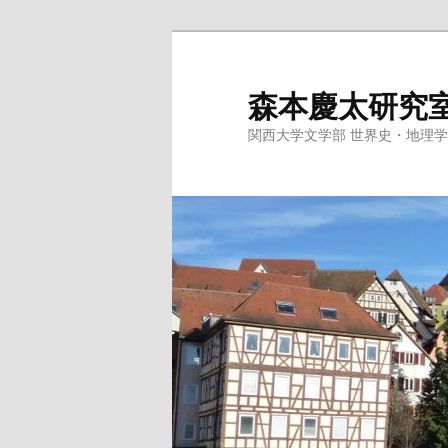
メ
サ
イ
ブ
ン
コ
森本慶太研究
コ
ン
関西大学文学部 世界史・地理
ン
テ
テ
ン
ン
ツ
ツ
へ
へ
移
移
動
動