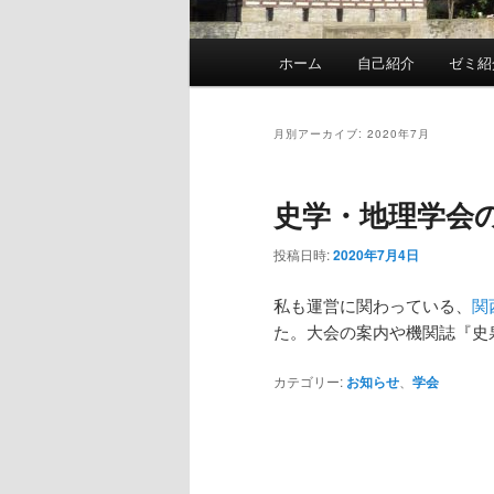
メ
ホーム
自己紹介
ゼミ紹
イ
ン
メ
月別アーカイブ:
2020年7月
ニ
ュ
史学・地理学会の
ー
投稿日時:
2020年7月4日
私も運営に関わっている、
関
た。大会の案内や機関誌『史
カテゴリー:
お知らせ
、
学会