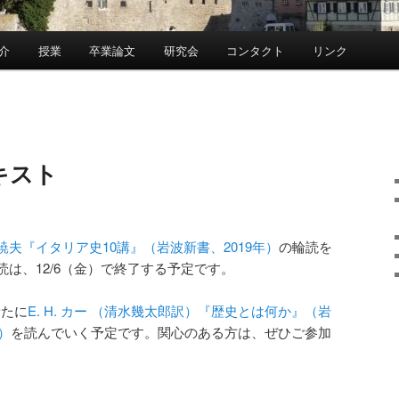
介
授業
卒業論文
研究会
コンタクト
リンク
キスト
暁夫『イタリア史10講』（岩波新書、2019年）
の輪読を
は、12/6（金）で終了する予定です。
新たに
E. H. カー （清水幾太郎訳）『歴史とは何か』（岩
）
を読んでいく予定です。関心のある方は、ぜひご参加