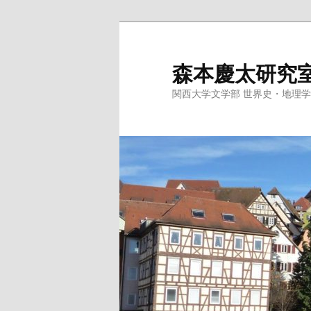
メ
サ
イ
ブ
ン
コ
森本慶太研究
コ
ン
関西大学文学部 世界史・地理
ン
テ
テ
ン
ン
ツ
ツ
へ
へ
移
移
動
動