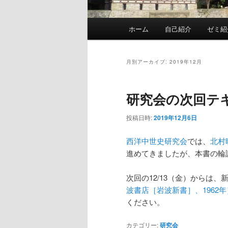
メ
ホーム
自己紹介
ゼミ紹
イ
ン
メ
月別アーカイブ:
2019年12月
ニ
ュ
研究会の次回テ
ー
投稿日時:
2019年12月6日
西洋中世史研究会
では、
北村
進めてきましたが、本書の輪読
次回の12/13（金）からは、
波書店［岩波新書］、1962年
ください。
カテゴリー:
研究会