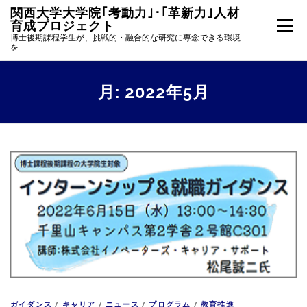
コ
関西大学大学院｢考動力｣･｢革新力｣人材
ン
育成プロジェクト
メニュー
テ
博士後期課程学生が、挑戦的・融合的な研究に専念できる環境
ン
を
ツ
へ
ホーム
事業統括挨拶
プロジェクトの概要
ス
月:
2022年5月
キ
ッ
プ
学生募集
採用者活動報告
ニュース一覧
採用者専用
ガイダンス
/
キャリア
/
ニュース
/
プログラム
/
教育推進