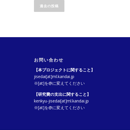
過去の投稿
稿
ナ
ビ
ゲ
ー
お問い合わせ
シ
【本プロジェクトに関すること】
ョ
jisedai[at]ml.kandai.jp
※[at]を@に変えてください
ン
【研究費の支出に関すること】
kenkyu-jisedai[at]ml.kandai.jp
※[at]を@に変えてください