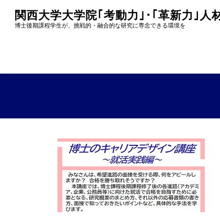
コ
関西大学大学院｢考動力｣･｢革新力｣
ン
博士後期課程学生が、挑戦的・融合的な研究に専念できる環境を
テ
ン
ツ
へ
ス
キ
ッ
プ