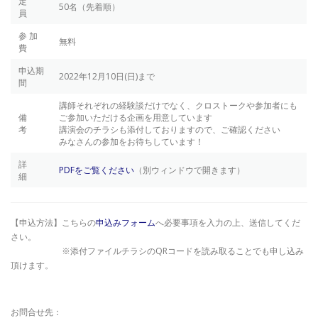
定
50名（先着順）
員
参 加
無料
費
申込期
2022年12月10日(日)まで
間
講師それぞれの経験談だけでなく、クロストークや参加者にも
備
ご参加いただける企画を用意しています
考
講演会のチラシも添付しておりますので、ご確認ください
みなさんの参加をお待ちしています！
詳
PDFをご覧ください
（別ウィンドウで開きます）
細
【申込方法】こちらの
申込みフォーム
へ必要事項を入力の上、送信してくだ
さい。
※添付ファイルチラシのQRコードを読み取ることでも申し込み
頂けます。
お問合せ先：