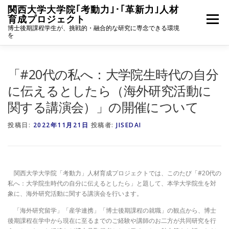
コ
関西大学大学院｢考動力｣･｢革新力｣人材
ン
育成プロジェクト
メニュー
テ
博士後期課程学生が、挑戦的・融合的な研究に専念できる環境
ン
を
ツ
へ
ホーム
事業統括挨拶
プロジェクトの概要
ス
「#20代の私へ：大学院生時代の自分
キ
ッ
に伝えるとしたら（海外研究活動に
プ
関する講演会）」の開催について
学生募集
採用者活動報告
ニュース一覧
投稿日:
2022年11月21日
投稿者:
JISEDAI
採用者専用
関西大学大学院「考動力」人材育成プロジェクトでは、このたび「#20代の
私へ：大学院生時代の自分に伝えるとしたら」と題して、本学大学院生を対
象に、海外研究活動に関する講演会を行います。
「海外研究留学」「産学連携」「博士後期課程の就職」の観点から、博士
後期課程在学中から現在に至るまでのご経験や講師のお二方が共同研究を行