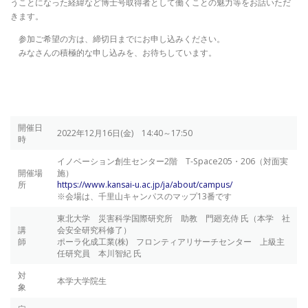
うことになった経緯など博士号取得者として働くことの魅力等をお話いただ
きます。
参加ご希望の方は、締切日までにお申し込みください。
みなさんの積極的な申し込みを、お待ちしています。
開催日
2022年12月16日(金) 14:40～17:50
時
イノベーション創生センター2階 T-Space205・206（対面実
開催場
施）
所
https://www.kansai-u.ac.jp/ja/about/campus/
※会場は、千里山キャンパスのマップ13番です
東北大学 災害科学国際研究所 助教 門廻充侍 氏（本学 社
講
会安全研究科修了）
師
ポーラ化成工業(株) フロンティアリサーチセンター 上級主
任研究員 本川智紀 氏
対
本学大学院生
象