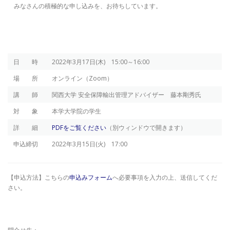
みなさんの積極的な申し込みを、お待ちしています。
日 時
2022年3月17日(木) 15:00～16:00
場 所
オンライン（Zoom）
講 師
関西大学 安全保障輸出管理アドバイザー 藤本剛秀氏
対 象
本学大学院の学生
詳 細
PDFをご覧ください
（別ウィンドウで開きます）
申込締切
2022年3月15日(火) 17:00
【申込方法】こちらの
申込みフォーム
へ必要事項を入力の上、送信してくだ
さい。