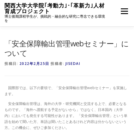
コ
関西大学大学院｢考動力｣･｢革新力｣人材
ン
育成プロジェクト
メニュー
テ
博士後期課程学生が、挑戦的・融合的な研究に専念できる環境
ン
を
ツ
へ
ホーム
事業統括挨拶
プロジェクトの概要
ス
「安全保障輸出管理webセミナー」に
キ
ッ
ついて
プ
学生募集
採用者活動報告
ニュース一覧
投稿日:
2022年2月25日
投稿者:
JISEDAI
採用者専用
国際部では、以下の要領で、「安全保障輸出管理webセミナー」を実施し
ます。
安全保障輸出管理は、海外の大学・研究機関と交流する上で、必要となる
ものです。「海外へ渡航する予定がないから」ではなく、日本国内（大学
内）においても発生する可能性があります。 「安全保障輸出管理」という単
語を始めて聞いた方、単語は聞いたことあるけれど内容は分からないという
方。この機会に、ぜひご参加ください。