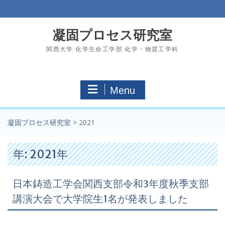
Skip
to
content
凝固プロセス研究室
関西大学 化学生命工学部 化学・物質工学科
Menu
凝固プロセス研究室
>
2021
年:
2021年
日本鋳造工学会関西支部令和3年度秋季支部
講演大会で大学院生1名が発表しました