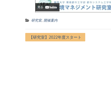
研究室
,
開催案内
投
【研究室】2022年度スタート
稿
ナ
ビ
ゲ
ー
シ
ョ
ン