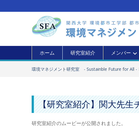
Skip
to
content
ホーム
研究室紹介
メンバー
環境マネジメント研究室 - Sustainble Future for All -
【研究室紹介】関大先生チ
研究室紹介のムービーが公開されました。