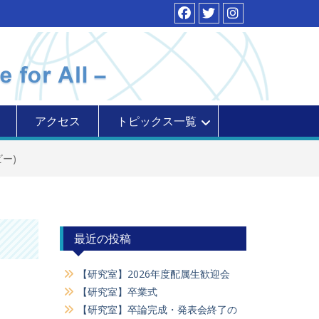
facebook
ツ
イ
イ
ン
ッ
ス
タ
タ
ー
アクセス
トピックス一覧
ー)
最近の投稿
【研究室】2026年度配属生歓迎会
【研究室】卒業式
【研究室】卒論完成・発表会終了の