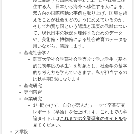
期に開講する国際社会学2では、日本社会に移
住する人、日本から海外へ移住する人による、
双方向の国際移動の事例を取り上げ、国境を越
えることが社会をどのように変えているのか、
そして均質な国という認識と現実の乖離につい
て、現代日本の状況を理解するためのデータ
や、美術館・博物館による社会教育のデータを
用いながら、議論します。
基礎社会学2
関西大学社会学部社会学専攻で学ぶ学生（基本
的に初年度の学生）を対象とし、社会学の基本
的な考え方を学んでいきます。私が担当するの
は秋学期2限になります。
基礎研究
専門演習
卒業研究
1年間かけて、自分が選んだテーマで卒業研究
レポート（卒論）を仕上げます。これまでの卒
論タイトルは
これまでの卒業研究のタイトル
を
見てください。
大学院