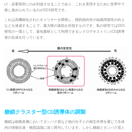
け・必要箇所にのみ到達させることであり、これを実現するために世界中で
推し進められているのがDDS研究です。
これは高機能化されたキャリヤーを開発し、標的指向性や組織滞留性の向上
などを達成することで、最大限の薬効を目指すものです。私の研究ではDDS
研究の一環として、薬包素材として利用できるシクロデキストリン(CD)誘導
体の合成を行っています。
糖鎖クラスター型CD誘導体の調製
糖鎖は細胞表層においてタンパク質など他の分子との相互作用を通じて生体
内の情報伝達・物質認識に深く関与しています。しかし糖鎖とタンパク質と