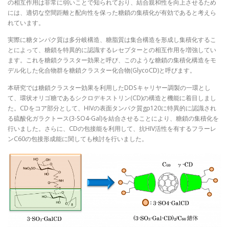
の相互作用は非常に弱いことで知られており、結合親和性を向上させるため
には、適切な空間距離と配向性を保った糖鎖の集積化が有効であると考えら
れています。
実際に糖タンパク質は多分岐構造、糖脂質は集合構造を形成し集積化するこ
とによって、糖鎖を特異的に認識するレセプターとの相互作用を増強してい
ます。これを糖鎖クラスター効果と呼び、このような糖鎖の集積化構造をモ
デル化した化合物群を糖鎖クラスター化合物(GlycoCD)と呼びます。
本研究では糖鎖クラスター効果を利用したDDSキャリヤー調製の一環とし
て、環状オリゴ糖であるシクロデキストリン(CD)の構造と機能に着目しまし
た。CDをコア部分として、HIVの表面タンパク質gp120に特異的に認識され
る硫酸化ガラクトース(3-SO4-Gal)を結合させることにより、糖鎖の集積化を
行いました。さらに、CDの包接能を利用して、抗HIV活性を有するフラーレ
ンC60の包接形成能に関しても検討を行いました。