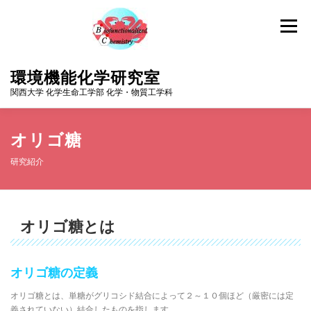
コ
ン
メニュー
テ
ン
ツ
環境機能化学研究室
へ
ス
関西大学 化学生命工学部 化学・物質工学科
キ
ッ
プ
ホーム
研究紹介
メンバー
研究業績
オリゴ糖
研究紹介
ギャラリー
アクセス
ニュース一覧
オリゴ糖とは
オリゴ糖の定義
オリゴ糖とは、単糖がグリコシド結合によって２～１０個ほど（厳密には定
義されていない）結合したものを指します。