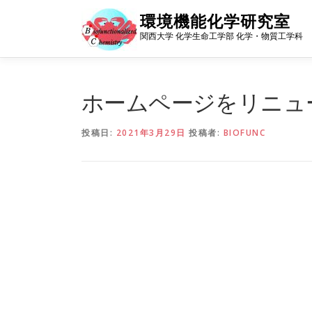
コ
環境機能化学研究室
ン
関西大学 化学生命工学部 化学・物質工学科
テ
ン
ツ
へ
ホームページをリニュ
ス
キ
投稿日:
2021年3月29日
投稿者:
BIOFUNC
ッ
プ