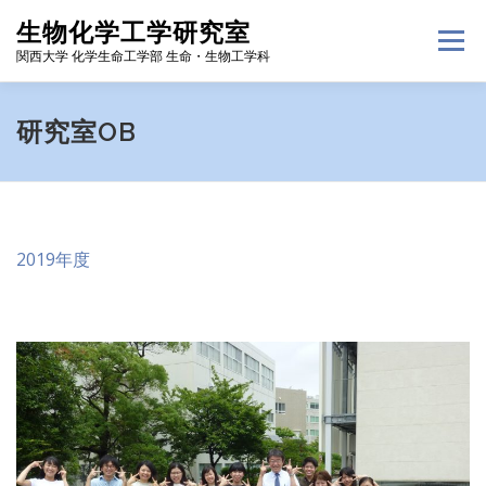
コ
生物化学工学研究室
ン
メニュー
テ
関西大学 化学生命工学部 生命・生物工学科
ン
ツ
へ
HOME
研究内容
メンバー
研究業績
研究室OB
ス
キ
ッ
プ
アルバム
配属希望の方へ
連絡先
お知らせ一覧
2019年度