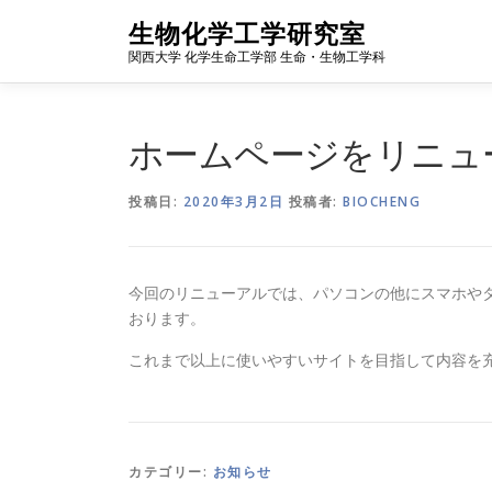
コ
生物化学工学研究室
ン
関西大学 化学生命工学部 生命・生物工学科
テ
ン
ツ
へ
ホームページをリニュ
ス
キ
投稿日:
2020年3月2日
投稿者:
BIOCHENG
ッ
プ
今回のリニューアルでは、パソコンの他にスマホや
おります。
これまで以上に使いやすいサイトを目指して内容を
カテゴリー:
お知らせ