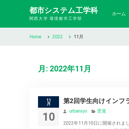
Skip
都市システム工学科
to
ホーム
関西大学 環境都市工学部
content
Home
2022
11月
月:
2022年11月
第2回学生向けインフ
11
月
urbansys
受賞
10
2022年11月10日に開催さ