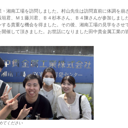
業・湘南工場を訪問しました。村山先生は訪問直前に体調を崩
飯垣君、Ｍ１藤川君、Ｂ４杉本さん、Ｂ４陳さんが参加しまし
ンする貴重な機会を得ました。その後、湘南工場の見学をさせ
を開催して頂きました。お世話になりました田中貴金属工業の
めてください