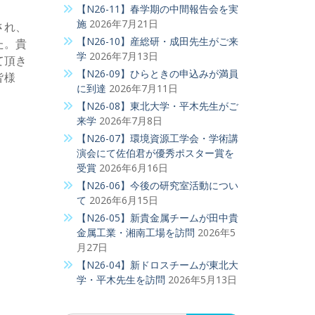
【N26-11】春学期の中間報告会を実
施
2026年7月21日
され、
【N26-10】産総研・成田先生がご来
た。貴
学
2026年7月13日
て頂き
【N26-09】ひらときの申込みが満員
皆様
に到達
2026年7月11日
【N26-08】東北大学・平木先生がご
来学
2026年7月8日
【N26-07】環境資源工学会・学術講
演会にて佐伯君が優秀ポスター賞を
受賞
2026年6月16日
【N26-06】今後の研究室活動につい
て
2026年6月15日
【N26-05】新貴金属チームが田中貴
金属工業・湘南工場を訪問
2026年5
月27日
【N26-04】新ドロスチームが東北大
学・平木先生を訪問
2026年5月13日