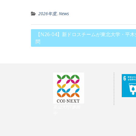
2026年度
,
News
投
【N26-04】新ドロスチームが東北大学・平
問
稿
ナ
ビ
ゲ
ー
シ
ョ
ン
富山大PJT参画
中