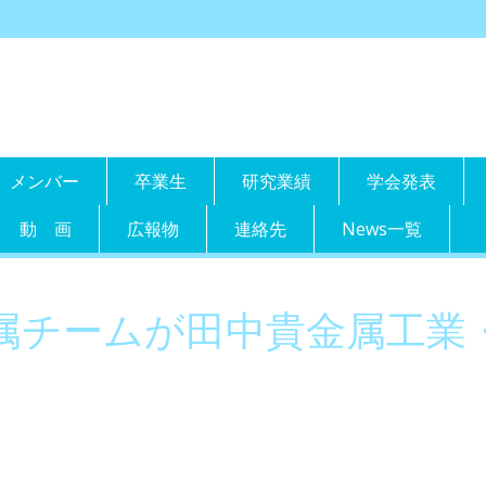
メンバー
卒業生
研究業績
学会発表
動 画
広報物
連絡先
News一覧
金属チームが田中貴金属工業