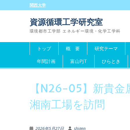
Skip
関西大学
to
content
資源循環工学研究室
環境都市工学部 エネルギー環境・化学工学科
トップ
概 要
研究テーマ
年間計画
富山PJT
ひらとき
【N26-05】新貴
湘南工場を訪問
2026年5月27日
shigen