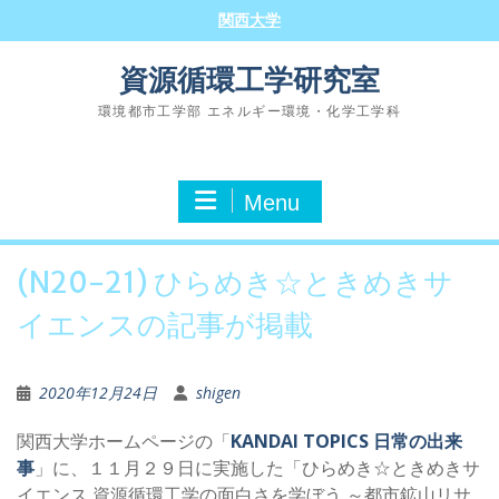
Skip
関西大学
to
content
資源循環工学研究室
環境都市工学部 エネルギー環境・化学工学科
Menu
(N20-21) ひらめき☆ときめきサ
イエンスの記事が掲載
2020年12月24日
shigen
関西大学ホームページの「
KANDAI TOPICS 日常の出来
事
」に、１１月２９日に実施した「ひらめき☆ときめきサ
イエンス 資源循環工学の面白さを学ぼう ～都市鉱山リサ