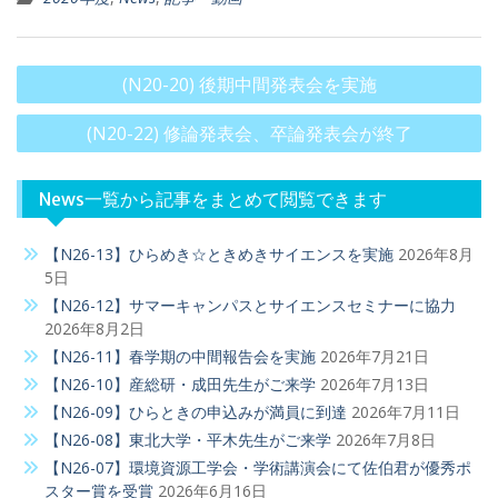
投
(N20-20) 後期中間発表会を実施
稿
(N20-22) 修論発表会、卒論発表会が終了
ナ
ビ
News一覧から記事をまとめて閲覧できます
ゲ
ー
【N26-13】ひらめき☆ときめきサイエンスを実施
2026年8月
シ
5日
ョ
【N26-12】サマーキャンパスとサイエンスセミナーに協力
2026年8月2日
ン
【N26-11】春学期の中間報告会を実施
2026年7月21日
【N26-10】産総研・成田先生がご来学
2026年7月13日
【N26-09】ひらときの申込みが満員に到達
2026年7月11日
【N26-08】東北大学・平木先生がご来学
2026年7月8日
【N26-07】環境資源工学会・学術講演会にて佐伯君が優秀ポ
スター賞を受賞
2026年6月16日