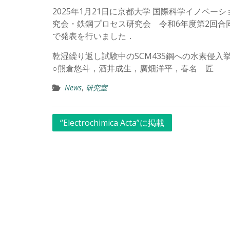
2025年1月21日に京都大学 国際科学イノベ
究会・鉄鋼プロセス研究会 令和6年度第2回合
で発表を行いました．
乾湿繰り返し試験中のSCM435鋼への水素侵
○熊倉悠斗，酒井成生，廣畑洋平，春名 匠
News
,
研究室
投
“Electrochimica Acta”に掲載
稿
ナ
ビ
ゲ
ー
シ
ョ