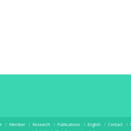
e
Member
Research
Publications
English
Contact