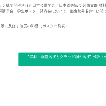
ーション棟で開催された日本金属学会／日本鉄鋼協会 関西支部 材
同講演会・学生ポスター発表会において，熊倉悠斗君(M1)が次
入挙動に及ぼす湿度の影響（ポスター発表）
“異材・肉盛溶接とクラッド鋼の溶接” 出版（