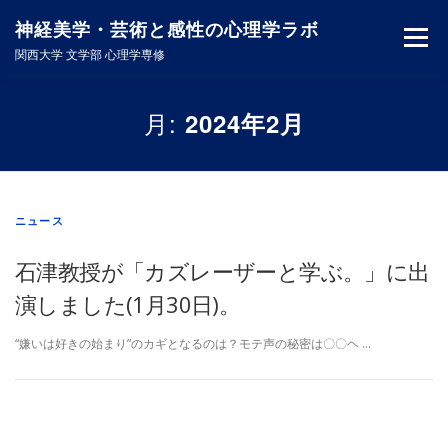
コ
神経美学・芸術と感性の心理学ラボ
ン
メニュー
テ
関西大学 文学部 心理学専修
ン
ツ
へ
ホーム
神経美学とは
メンバー
研究テーマ
月:
2024年2月
ス
キ
ッ
業績
講演・口頭発表等
ニュース一覧
アクセス
プ
ニュース
石津教授が「カズレーザーと学ぶ。」に出
演しました(1月30日)。
“嫌いは好きの始まり”のカギとなるのは？モテ声の秘密は〇〇ヘ …