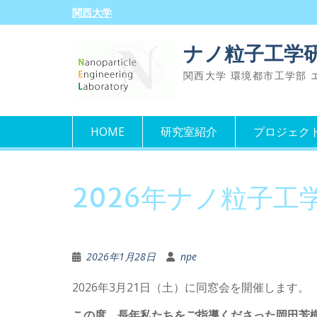
Skip
関西大学
to
content
ナノ粒子工学
関西大学 環境都市工学部
HOME
研究室紹介
プロジェク
2026年ナノ粒子工
2026年1月28日
npe
2026年3月21日（土）に同窓会を開催します。
この度、長年私たちをご指導くださった岡田芳樹