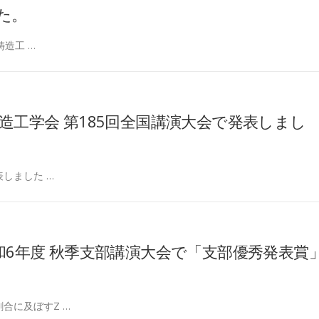
た。
鋳造工 …
日本鋳造工学会 第185回全国講演大会で発表しまし
しました …
令和6年度 秋季支部講演大会で「支部優秀発表賞
合に及ぼすZ …