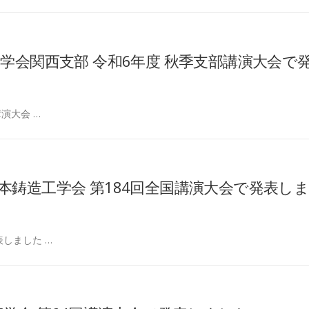
鋳造工学会関西支部 令和6年度 秋季支部講演大会で
演大会 …
）日本鋳造工学会 第184回全国講演大会で発表し
しました …