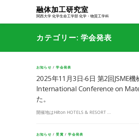
コ
融体加工研究室
ン
関西大学 化学生命工学部 化学・物質工学科
テ
ン
ツ
カテゴリー:
学会発表
へ
ス
キ
ッ
プ
お知らせ
/
学会発表
2025年11月3日-6日 第2回JSME
International Conference on 
た。
開催地はHilton HOTELS & RESORT …
お知らせ
/
受賞
/
学会発表