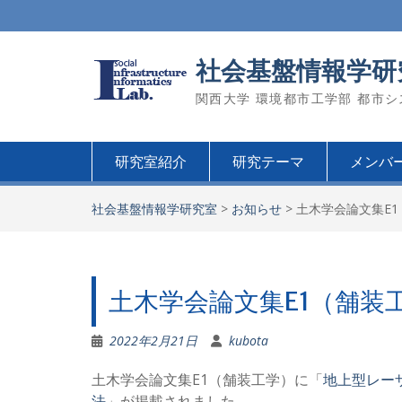
Skip
to
content
社会基盤情報学研
関西大学 環境都市工学部 都市
研究室紹介
研究テーマ
メンバ
社会基盤情報学研究室
>
お知らせ
>
土木学会論文集E
土木学会論文集E1（舗装
2022年2月21日
kubota
土木学会論文集E1（舗装工学）に「
地上型レー
法
」が掲載されました。