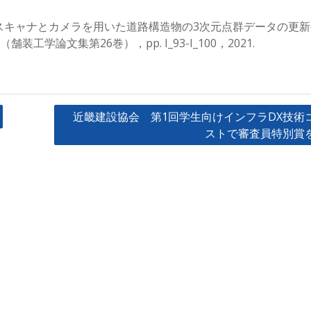
スキャナとカメラを用いた道路構造物の3次元点群データの更新
舗装工学論文集第26巻），pp. I_93-I_100，2021.
近畿建設協会 第1回学生向けインフラDX技術
ストで審査員特別賞