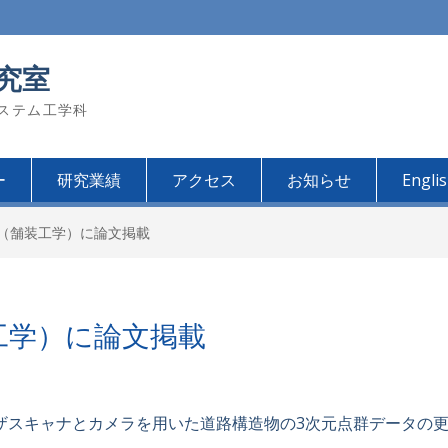
究室
システム工学科
ー
研究業績
アクセス
お知らせ
Engli
1（舗装工学）に論文掲載
工学）に論文掲載
ザスキャナとカメラを用いた道路構造物の3次元点群データの