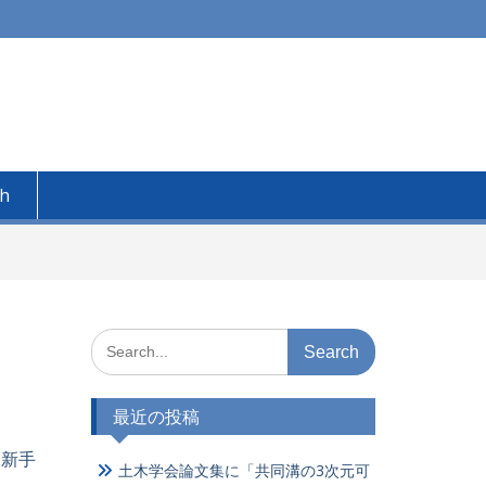
sh
Search
for:
最近の投稿
更新手
土木学会論文集に「共同溝の3次元可