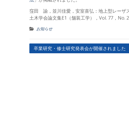
窪田 諭，並川佳愛，安室喜弘：地上型レーザ
土木学会論文集E1（舗装工学），Vol. 77，No. 2（
お知らせ
投
卒業研究・修士研究発表会が開催されました
稿
ナ
ビ
ゲ
ー
シ
ョ
ン