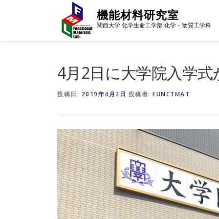
コ
機能材料研究室
ン
関西大学 化学生命工学部 化学・物質工学科
テ
ン
ツ
へ
4月2日に大学院入学
ス
キ
投稿日:
2019年4月2日
投稿者:
FUNCTMAT
ッ
プ