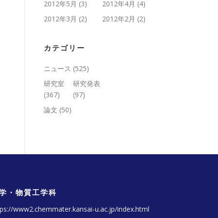
2012年5月
(3)
2012年4月
(4)
2012年3月
(2)
2012年2月
(2)
カテゴリー
ニュース
(525)
研究室
研究発表
(367)
(97)
論文
(50)
学・物質工学科
tps://www2.chemmater.kansai-u.ac.jp/index.html