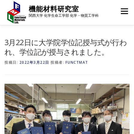
コ
機能材料研究室
ン
メニュー
テ
関西大学 化学生命工学部 化学・物質工学科
ン
ツ
へ
メンバー
研究内容
研究成果
進路・就職先
ス
3月22日に大学院学位記授与式が行わ
キ
れ、学位記が授与されました。
ッ
プ
ギャラリー
行事予定
アクセス
ニュース
投稿日:
2022年3月22日
投稿者:
FUNCTMAT