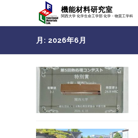
コ
機能材料研究室
ン
関西大学 化学生命工学部 化学・物質工学科
テ
ン
ツ
へ
月:
2026年6月
ス
キ
ッ
プ