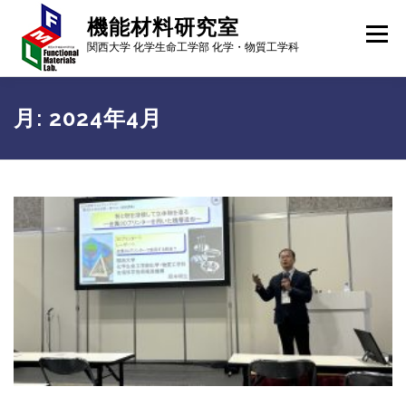
コ
機能材料研究室
ン
メニュー
テ
関西大学 化学生命工学部 化学・物質工学科
ン
ツ
へ
メンバー
研究内容
研究成果
進路・就職先
月:
2024年4月
ス
キ
ッ
プ
ギャラリー
行事予定
アクセス
ニュース